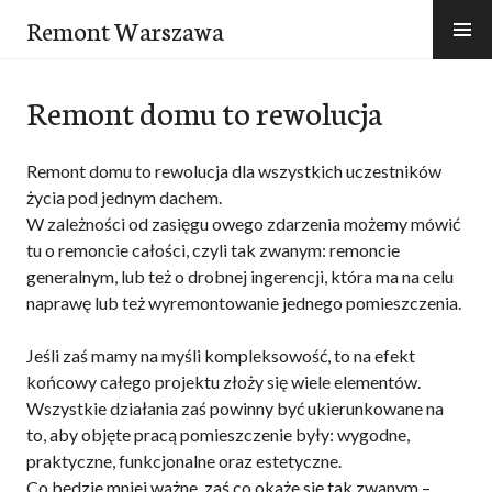
Przejdź
Remont Warszawa
do
treści
Remont domu to rewolucja
Remont domu to rewolucja dla wszystkich uczestników
życia pod jednym dachem.
W zależności od zasięgu owego zdarzenia możemy mówić
tu o remoncie całości, czyli tak zwanym: remoncie
generalnym, lub też o drobnej ingerencji, która ma na celu
naprawę lub też wyremontowanie jednego pomieszczenia.
Jeśli zaś mamy na myśli kompleksowość, to na efekt
końcowy całego projektu złoży się wiele elementów.
Wszystkie działania zaś powinny być ukierunkowane na
to, aby objęte pracą pomieszczenie były: wygodne,
praktyczne, funkcjonalne oraz estetyczne.
Co będzie mniej ważne, zaś co okaże się tak zwanym –