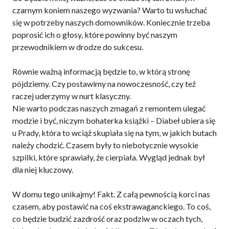
czarnym koniem naszego wyzwania? Warto tu wsłuchać
się w potrzeby naszych domowników. Koniecznie trzeba
poprosić ich o głosy, które powinny być naszym
przewodnikiem w drodze do sukcesu.
Równie ważną informacją będzie to, w którą stronę
pójdziemy. Czy postawimy na nowoczesność, czy też
raczej uderzymy w nurt klasyczny.
Nie warto podczas naszych zmagań z remontem ulegać
modzie i być, niczym bohaterka książki – Diabeł ubiera się
u Prady, która to wciąż skupiała się na tym, w jakich butach
należy chodzić. Czasem były to niebotycznie wysokie
szpilki, które sprawiały, że cierpiała. Wygląd jednak był
dla niej kluczowy.
W domu tego unikajmy! Fakt. Z całą pewnością korci nas
czasem, aby postawić na coś ekstrawaganckiego. To coś,
co będzie budzić zazdrość oraz podziw w oczach tych,